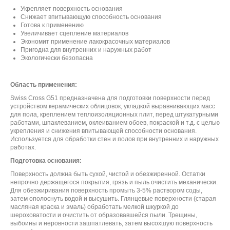
Укрепляет поверхность основания
Снижает впитывающую способность основания
Готова к применению
Увеличивает сцепление материалов
Экономит применение лакокрасочных материалов
Пригодна для внутренних и наружных работ
Экологически безопасна
Область применения:
Swiss Cross G51 предназначена для подготовки поверхности перед
устройством керамических облицовок, укладкой выравнивающих масс
для пола, креплением теплоизоляционных плит, перед штукатурными
работами, шпаклеванием, оклеиванием обоев, покраской и т.д. с целью
укрепления и снижения впитывающей способности основания.
Используется для обработки стен и полов при внутренних и наружных
работах.
Подготовка основания:
Поверхность должна быть сухой, чистой и обезжиренной. Остатки
непрочно держащегося покрытия, грязь и пыль очистить механически.
Для обезжиривания поверхность промыть 3-5% раствором соды,
затем ополоснуть водой и высушить. Глянцевые поверхности (старая
масляная краска и эмаль) обработать мелкой шкуркой до
шероховатости и очистить от образовавшейся пыли. Трещины,
выбоины и неровности зашпатлевать, затем высохшую поверхность