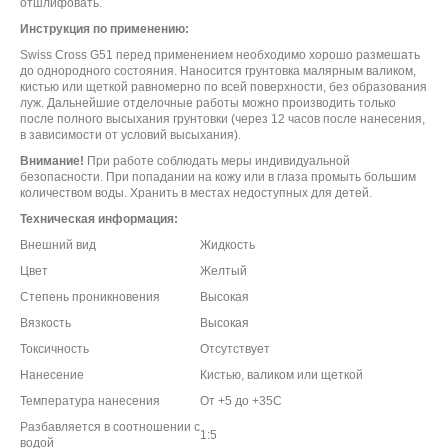
отшлифовать.
Инструкция по применению:
Swiss Cross G51 перед применением необходимо хорошо размешать
до однородного состояния. Наносится грунтовка малярным валиком,
кистью или щеткой равномерно по всей поверхности, без образования
луж. Дальнейшие отделочные работы можно производить только
после полного высыхания грунтовки (через 12 часов после нанесения,
в зависимости от условий высыхания).
Внимание!
При работе соблюдать меры индивидуальной
безопасности. При попадании на кожу или в глаза промыть большим
количеством воды. Хранить в местах недоступных для детей.
Техническая информация:
Внешний вид
Жидкость
Цвет
Желтый
Степень проникновения
Высокая
Вязкость
Высокая
Токсичность
Отсутствует
Нанесение
Кистью, валиком или щеткой
Температура нанесения
От +5 до +35С
Разбавляется в соотношении с
1:5
водой